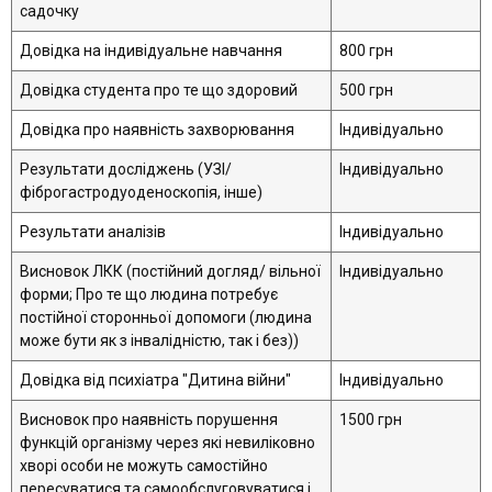
садочку
Довідка на індивідуальне навчання
800 грн
Довідка студента про те що здоровий
500 грн
Довідка про наявність захворювання
Індивідуально
Результати досліджень (УЗІ/
Індивідуально
фіброгастродуоденоскопія, інше)
Результати аналізів
Індивідуально
Висновок ЛКК (постійний догляд/ вільної
Індивідуально
форми; Про те що людина потребує
постійної сторонньої допомоги (людина
може бути як з інвалідністю, так і без))
Довідка від психіатра "Дитина війни"
Індивідуально
Висновок про наявність порушення
1500 грн
функцій організму через які невиліковно
хворі особи не можуть самостійно
пересуватися та самообслуговуватися і