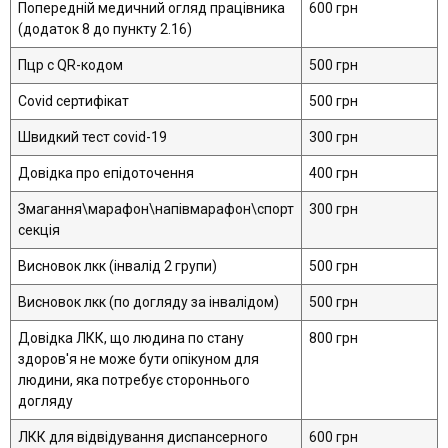
Попередній медичний огляд працівника
600 грн
(додаток 8 до пункту 2.16)
Пцр с QR-кодом
500 грн
Covid сертифікат
500 грн
Швидкий тест covid-19
300 грн
Довідка про епідоточення
400 грн
Змагання\марафон\напівмарафон\спорт
300 грн
секція
Висновок лкк (інвалід 2 групи)
500 грн
Висновок лкк (по догляду за інвалідом)
500 грн
Довідка ЛКК, що людина по стану
800 грн
здоров'я не може бути опікуном для
людини, яка потребує стороннього
догляду
ЛКК для відвідування диспансерного
600 грн