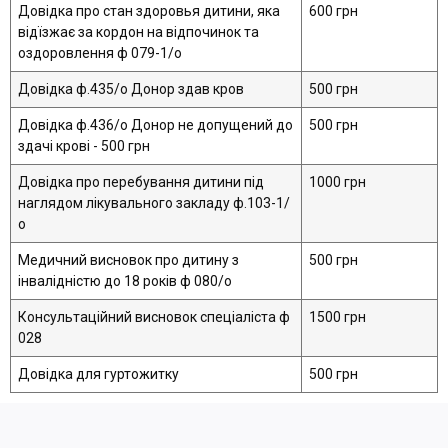
Довідка про стан здоровья дитини, яка
600 грн
відїзжає за кордон на відпочинок та
оздоровлення ф 079-1/о
Довідка ф.435/о Донор здав кров
500 грн
Довідка ф.436/о Донор не допущений до
500 грн
здачі крові - 500 грн
Довідка про перебування дитини під
1000 грн
наглядом лікувального закладу ф.103-1/
о
Медичний висновок про дитину з
500 грн
інвалідністю до 18 років ф 080/о
Консультаційний висновок спеціаліста ф
1500 грн
028
Довідка для гуртожитку
500 грн