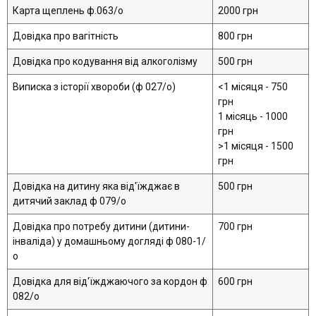
Карта щеплень ф.063/o
2000 грн
Довідка про вагітність
800 грн
Довідка про кодування від алкоголізму
500 грн
Виписка з історії хвороби (ф 027/о)
<1 місяця - 750
грн
1 місяць - 1000
грн
>1 місяця - 1500
грн
Довідка на дитину яка від'їжджає в
500 грн
дитячий заклад ф 079/о
Довідка про потребу дитини (дитини-
700 грн
інваліда) у домашньому догляді ф 080-1/
о
Довідка для від'їжджаючого за кордон ф
600 грн
082/о